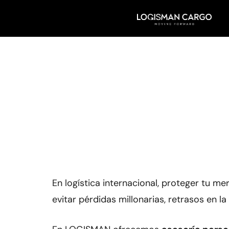
Ir
al
contenido
Seguro de carga con asesoría personalizada: la diferenc
cada tránsito internacional
En logística internacional, proteger tu 
evitar pérdidas millonarias, retrasos en l